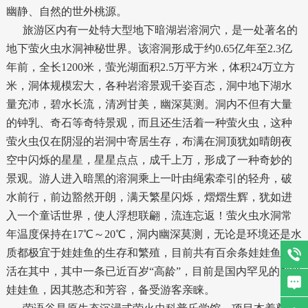
幽静、自然的世外桃源。
旅游区内有一处特大型地下暗湖岩溶洞穴，是一处著名的
地下萤火虫水洞神秘世界。该溶洞形成于约0.65亿年至2.3亿
年前，全长1200米，萤光湖面积2.5万平方米，体积24万立方
米，洞体规模宏大，各种岩溶景观千姿百态，洞中地下湖水
量充沛，碧水长流，清冽甘美，幽深莫测。洞内不但有大量
的钟乳、奇石等奇特景观，而且还生活着一种萤火虫，这种
萤火虫仅在阴湿的岩洞中寄居生存，布满在洞顶犹如晴朗夜
空中闪烁的星星，星星点点，成千上万，形成了一种奇妙的
景观。游人进入暗黑的溶洞乘上一叶由绳索牵引的轻舟，破
水前行，前边豁然开朗，满天繁星闪烁，熠熠生辉，犹如进
入一个童话世界，使人浮想联翩，流连忘返！萤火虫水洞常
年温度保持在17℃～20℃，洞内幽深莫测，无论是环境还是水
质都极宜于娃娃鱼的生存和繁殖，目前共有百余条娃娃鱼生
活在其中，其中一条已近百岁“高龄”，目前是国内罕见的超级
娃娃鱼，因其憨态和芳容，备受游客亲睐。