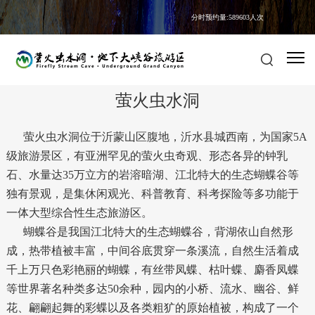
分时预约量:589603人次
萤火虫水洞
地下大峡谷
萤火虫水洞
萤火虫水洞位于沂蒙山区腹地，沂水县城西南，为国家5A
级旅游景区，有亚洲罕见的萤火虫奇观、形态各异的钟乳
石、水量达35万立方的岩溶暗湖、江北特大的生态蝴蝶谷等
独有景观，是集休闲观光、科普教育、科考探险等多功能于
一体大型综合性生态旅游区。
蝴蝶谷是我国江北特大的生态蝴蝶谷，背湖依山自然形
成，热带植被丰富，中间谷底贯穿一条溪流，自然生活着成
千上万只色彩艳丽的蝴蝶，有丝带凤蝶、枯叶蝶、麝香凤蝶
等世界著名种类多达50余种，园内的小桥、流水、幽谷、鲜
花、翩翩起舞的彩蝶以及各类粗犷的原始植被，构成了一个