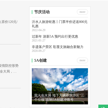
节庆活动
more
原价120元/
沂水人旅游钜惠丨门票半价还送800元
礼惠
2022-04-29
过新年 游新5A 预约出行更优惠
2021-01-27
非遗落户景区 彰显文旅融合新魅力
2020-09-27
5A创建
more
疫情防控形势
顾全大局，…
萤火虫水洞·地下大峡谷旅游区“三
个引领”吹响5A创建冲锋号