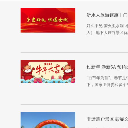
沂水人旅游钜惠丨门
好久不见 萤火虫水洞·
人） 地下大峡谷景区优惠
过新年 游新5A 预
“百节年为首”。春节
下，国家卫健委和多个
非遗落户景区 彰显