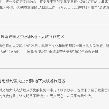
化，进一步促进文旅融合，将更多丰富的文化要素转化为旅游产品，形成“
水洞·地下大峡谷旅游区5A创建工作，9月26日，2020年临沂市“非遗进景
遗展落户萤火虫水洞•地下大峡谷旅游区
出怎样的火花呢？9月26日，临沂市文化和旅游局联合沂水县人民政府、
大峡谷旅游区，共同举办“观精品非遗赏萤火奇观”2020年非遗走进…
 与您相约萤火虫水洞•地下大峡谷旅游区
时光如大浪淘沙般从历史的长河中带走了很多故事，也留下了金子般宝贵
的代代传承，让文明从不断流；它无声无息，却关系你我生活。 …