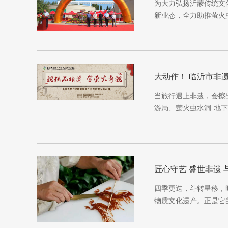
为大力弘扬沂蒙传统文
新业态，全力助推萤火虫
大动作！ 临沂市非
当旅行遇上非遗，会擦
游局、萤火虫水洞·地下
匠心守艺 盛世非遗
四季更迭，斗转星移，
物质文化遗产。正是它