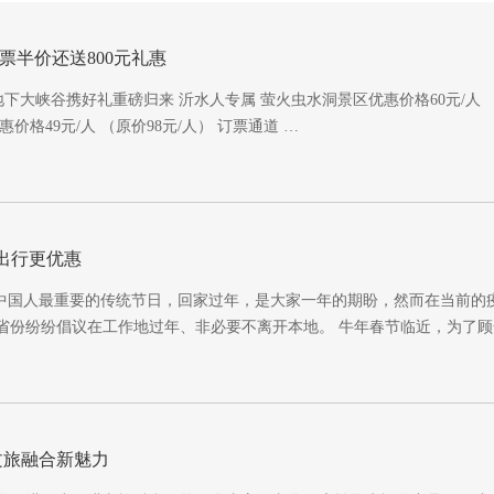
票半价还送800元礼惠
地下大峡谷携好礼重磅归来 沂水人专属 萤火虫水洞景区优惠价格60元/人 （
价格49元/人 （原价98元/人） 订票通道 …
约出行更优惠
是中国人最重要的传统节日，回家过年，是大家一年的期盼，然而在当前的
省份纷纷倡议在工作地过年、非必要不离开本地。 牛年春节临近，为了
文旅融合新魅力