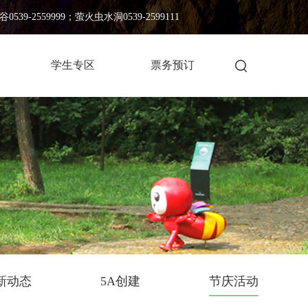
539-2559999；萤火虫水洞0539-2599111
学生专区
票务预订
新动态
5A创建
节庆活动