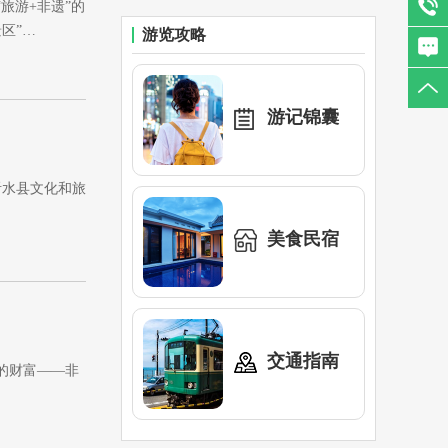
旅游+非遗”的
区”…
游览攻略
游记锦囊
沂水县文化和旅
美食民宿
交通指南
的财富——非