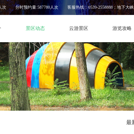
人次
分时预约量:587780人次
客服热线：0539-2558888；地下大峡谷0
介
景区动态
云游景区
游览攻略
最