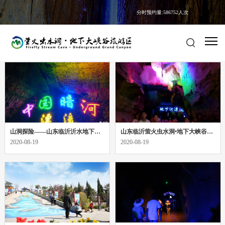
分时预约量:586752人次
游记锦囊
美食民宿
交通指南
山洞探险——山东临沂沂水地下大峡谷游记
山东临沂萤火虫水洞•地下大峡谷一日游（游记+攻略）
2020-08-19
2020-08-19